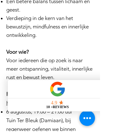
Een betere balans tussen lichaam en
geest.
Verdieping in de kern van het
bewustzijn, mindfulness en innerlijke
ontwikkeling.
Voor wie?
Voor iedereen die op zoek is naar
meer ontspanning, vitaliteit, innerlijke
rust en bewust leven.
Praktische informatie
Kennismaking les (gratis)
6 augustus, 19.00 – 21.00 uur
Tuin Ter Bleuk (Damiaan), bij
regenweer oefenen we binnen
Eertberglei 7, 2820 Bonheiden