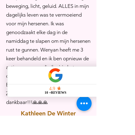
beweging, licht, geluid. ALLES in mijn
dagelijks leven was te vermoeiend
voor mijn hersenen. Ik was
genoodzaakt elke dag in de
namiddag te slapen om mijn hersenen
rust te gunnen. Wenyan heeft me 3
keer behandeld en ik ben opnieuw de
actieve persoon die ik vòòr het
ongeval was!! ON-GE-LOOF-LIJK!!!
Een écht mirakel!! Ik ben haar
ZOOOOOOO ontzettend
dankbaar!!!🙏🙏🙏
Kathleen De Winter