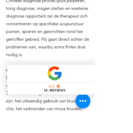
Chinese diagnose proces (puls palperen,
tong diagnose, vragen stellen en westerse
diagnose rapporten) zal de therapeut zich
concentreren op specifieke acupunctuur
punten, spieren en gewrichten rond het
getroffen gebied. Hij gaat direct achter de
problemen aan, waarbij soms flinke druk
nodig is.
Aanverwante therapieën die op het
lichaamsoppervlak uitgeoefend worden,
vinden ook hun plaats binnen een
Tuinabehandeling. Voorbeelden hiervan
zijn: het uitwendig gebruik van kruiden
olie, het verbranden van moxa kruiden,
het gebruik van cups of het plumblosssom
en andere instrumenten.